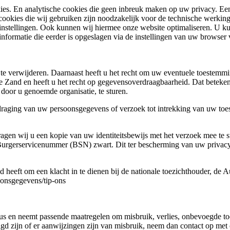
ies. En analytische cookies die geen inbreuk maken op uw privacy. Een c
cookies die wij gebruiken zijn noodzakelijk voor de technische werkin
stellingen. Ook kunnen wij hiermee onze website optimaliseren. U kun
 informatie die eerder is opgeslagen via de instellingen van uw browser
f te verwijderen. Daarnaast heeft u het recht om uw eventuele toestem
Zand en heeft u het recht op gegevensoverdraagbaarheid. Dat beteken
 door u genoemde organisatie, te sturen.
erdraging van uw persoonsgegevens of verzoek tot intrekking van uw 
 vragen wij u een kopie van uw identiteitsbewijs met het verzoek mee t
urgerservicenummer (BSN) zwart. Dit ter bescherming van uw privacy
 heeft om een klacht in te dienen bij de nationale toezichthouder, de A
soonsgegevens/tip-ons
us en neemt passende maatregelen om misbruik, verlies, onbevoegde 
ligd zijn of er aanwijzingen zijn van misbruik, neem dan contact op me