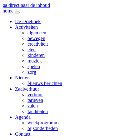
ga direct naar de inhoud
home
De Driehoek
Activiteiten
algemeen
bewegen
creativiteit
eten
kinderen
muziek
spelen
zorg
Nieuws
Nieuws berichten
Zaalverhuur
verhuur
tarieven
zalen
faciliteiten
Agenda
weekprogramma
bijzonderheden
Contact