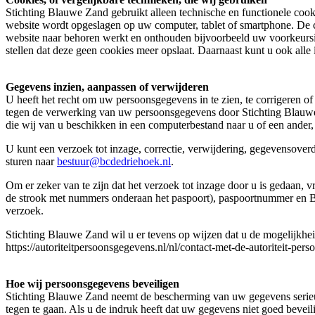
Stichting Blauwe Zand gebruikt alleen technische en functionele cook
website wordt opgeslagen op uw computer, tablet of smartphone. De 
website naar behoren werkt en onthouden bijvoorbeeld uw voorkeursin
stellen dat deze geen cookies meer opslaat. Daarnaast kunt u ook alle
Gegevens inzien, aanpassen of verwijderen
U heeft het recht om uw persoonsgegevens in te zien, te corrigeren o
tegen de verwerking van uw persoonsgegevens door Stichting Blauwe 
die wij van u beschikken in een computerbestand naar u of een ander,
U kunt een verzoek tot inzage, correctie, verwijdering, gegevensov
sturen naar
bestuur@bcdedriehoek.nl
.
Om er zeker van te zijn dat het verzoek tot inzage door u is gedaan,
de strook met nummers onderaan het paspoort), paspoortnummer en B
verzoek.
Stichting Blauwe Zand wil u er tevens op wijzen dat u de mogelijkheid
https://autoriteitpersoonsgegevens.nl/nl/contact-met-de-autoriteit-per
Hoe wij persoonsgegevens beveiligen
Stichting Blauwe Zand neemt de bescherming van uw gegevens serie
tegen te gaan. Als u de indruk heeft dat uw gegevens niet goed bevei