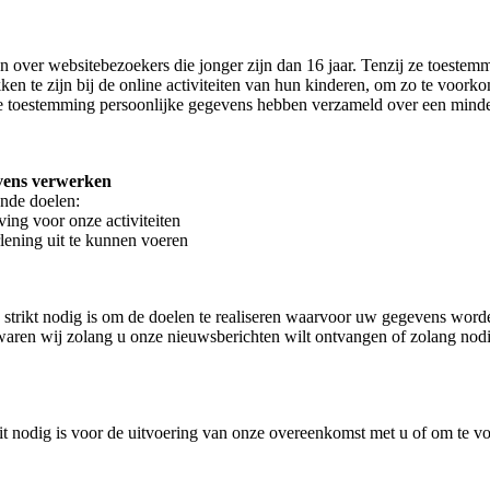
len over websitebezoekers die jonger zijn dan 16 jaar. Tenzij ze toest
ken te zijn bij de online activiteiten van hun kinderen, om zo te voo
die toestemming persoonlijke gegevens hebben verzameld over een mind
evens verwerken
nde doelen:
ing voor onze activiteiten
rlening uit te kunnen voeren
strikt nodig is om de doelen te realiseren waarvoor uw gegevens wor
ren wij zolang u onze nieuwsberichten wilt ontvangen of zolang nodig
dit nodig is voor de uitvoering van onze overeenkomst met u of om te vo