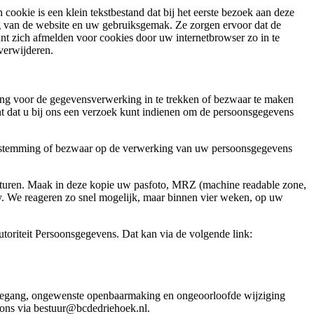
ookie is een klein tekstbestand dat bij het eerste bezoek aan deze
g van de website en uw gebruiksgemak. Ze zorgen ervoor dat de
t zich afmelden voor cookies door uw internetbrowser zo in te
 verwijderen.
ming voor de gegevensverwerking in te trekken of bezwaar te maken
t dat u bij ons een verzoek kunt indienen om de persoonsgegevens
toestemming of bezwaar op de verwerking van uw persoonsgegevens
e sturen. Maak in deze kopie uw pasfoto, MRZ (machine readable zone,
. We reageren zo snel mogelijk, maar binnen vier weken, op uw
utoriteit Persoonsgegevens. Dat kan via de volgende link:
toegang, ongewenste openbaarmaking en ongeoorloofde wijziging
t ons via bestuur@bcdedriehoek.nl.