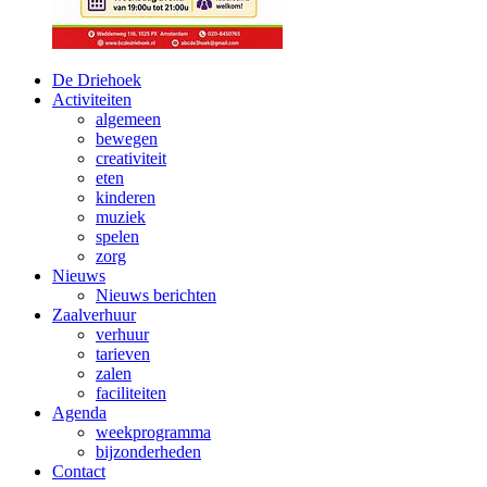
De Driehoek
Activiteiten
algemeen
bewegen
creativiteit
eten
kinderen
muziek
spelen
zorg
Nieuws
Nieuws berichten
Zaalverhuur
verhuur
tarieven
zalen
faciliteiten
Agenda
weekprogramma
bijzonderheden
Contact