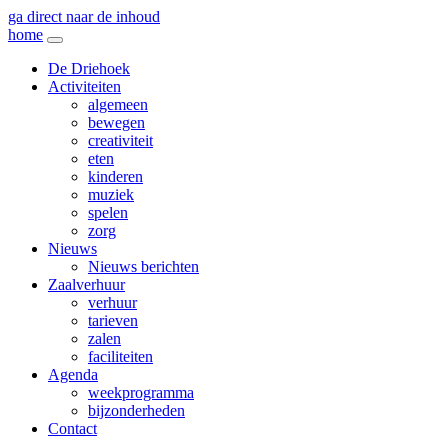
ga direct naar de inhoud
home
De Driehoek
Activiteiten
algemeen
bewegen
creativiteit
eten
kinderen
muziek
spelen
zorg
Nieuws
Nieuws berichten
Zaalverhuur
verhuur
tarieven
zalen
faciliteiten
Agenda
weekprogramma
bijzonderheden
Contact